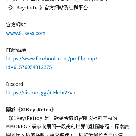
to
《81KeysRetro》官方網站及社群平台。
avoid
failure!
官方網站
www.81keys.com
FB粉絲頁
https://www.facebook.com/profile.php?
id=61576054312375
Discord
https://discord.gg/jCFkPnVXvb
關於《81KeysRetro》
《81KeysRetro》是一款結合奇幻冒險與社群互動的
MMORPG，玩家將展開一段奇幻世界的壯闊旅程，探索廣
闊地圖、挑戰強敵、結交夥伴，一同締造屬於自己的傳