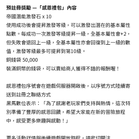
中…
預註冊獎勵 —「感恩禮包」內容
請
帝國潛能激發石 x 10
勿
使用成功後會提昇激發等級，可以激發出潛在的基本屬性
關
點數。每成功一次激發等級提昇一級，全基本屬性會+2，
閉
視
但失敗會退回上一級，全基本屬性亦會回復到上一級的數
窗，
值，激發等級最多可提昇到第10級。
以
銅錢袋 50,000
避
免
裝滿銅幣的錢袋，可以賣給商人獲得不錯的報酬喔！
失
敗！
感恩禮包序號會在遊戲伺服器開啟後，以序號方式陸續寄
Transferring
送到註冊之聯絡方式
data…
Please
黑馬數位表示：「為了感謝老玩家們支持與熱情，這次特
do
別準備了豐厚的感恩回饋，希望大家能在新的冒險旅程
not
中，感受更多樂趣與感動！」
close
the
window
更多活動詳情與後續遊戲開放時程，請密切關注