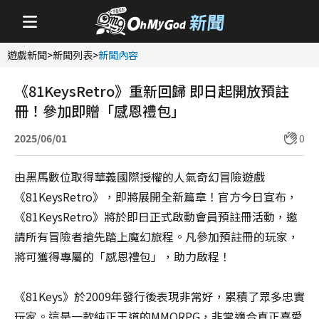
遊戲新聞
>
新聞列表
>
新聞內容
《81KeysRetro》重新回歸 即日起開放預註
冊！參加即贈「感恩禮包」
2025/06/01
0
由黑馬數位取得華義國際授權的人氣奇幻冒險遊戲
《81KeysRetro》，即將展開全新篇章！官方今日宣布，
《81KeysRetro》將於即日正式啟動會員預註冊活動，邀
請所有冒險者搶先踏上魔幻旅程。凡參加預註冊的玩家，
將可獲得專屬的「感恩禮包」，助力啟程！
《81Keys》於2009年發行後表現非常好，累積了眾多忠實
玩家。這是一款純正王道的MMORPG，非常適合真正喜愛