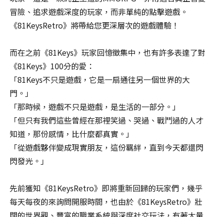
冒險、追求遊戲深度的玩家，而非單純的點擊遊戲。
《81KeysRetro》將帶給您更深層次的遊戲體驗！
而在之前《81Keys》玩家回憶徵集中，也有許多表達了對
《81Keys》100分的愛：
「81Keys不只是遊戲，它是一扇通往另一個世界的大
門。」
「那時候，遊戲不只是遊戲，是生活的一部分。」
「但只有我們這些曾經在那裡笑過、哭過、戰鬥過的人才
知道，那份感情，比什麼都真實。」
「從遊戲夥伴變成現實朋友，這份羈絆，直到今天都還閃
閃發光。」
先前獲知《81KeysRetro》即將重新回歸的玩家們，幾乎
每天每夜的來詢問開服時間，也由於《81KeysRetro》壯
闊的世界觀、豐富的職業系統與深度社交玩法，有著大量