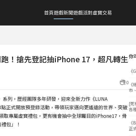
首頁
遊戲新聞
遊戲派對
虛寶交易
你
預登開跑！搶先登記抽iPhone 17，超凡轉生
《
0
《絕
市
A》系列，歷經團隊多年研發，迎來全新力作《LUNA
[死
日下午3點正式開放預登錄活動，帶領玩家邁向更遙遠的世界、突破
各
取專屬虛寶禮包，更有機會抽中全球矚目的iPhone17，骨
《B
裝禮包」！
正