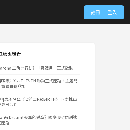
註冊
｜
登入
可能也想看
Garena 三角洲行動》「寶藏月」正式啟動！
區零》X 7-ELEVEN 聯動正式開跑！主題門
、實體周邊登場
神]東永降臨《七騎士Re:BIRTH》 同步推出
種夏日活動
anG Dream! 交織的樂章》國際服封閉測試
式開跑