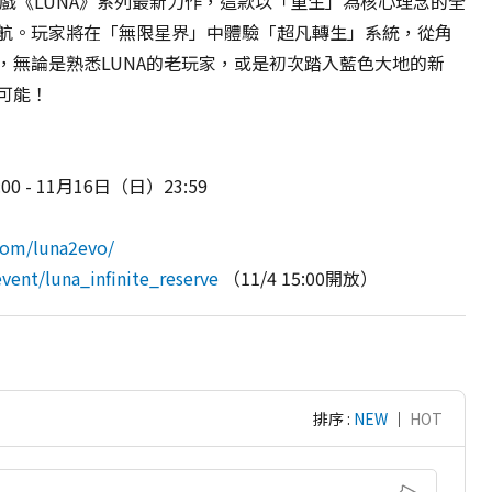
下經典遊戲《LUNA》系列最新力作，這款以「重生」為核心理念的全
航。玩家將在「無限星界」中體驗「超凡轉生」系統，從角
，無論是熟悉LUNA的老玩家，或是初次踏入藍色大地的新
可能！
 - 11月16日（日）23:59
）
com/luna2evo/
vent/luna_infinite_reserve
（11/4 15:00開放）
排序 :
NEW
｜
HOT