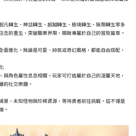
請
勿
關
超凡轉生、神話轉生、超越轉生、極境轉生、無限轉生等多
閉
視
信念的重生，突破職業界限，開啟專屬於自己的冒險篇章。
窗，
以
全面進化。無論是可愛、帥氣或奇幻風格，都能自由搭配，
避
免
失
化
敗！
，與角色屬性息息相關。玩家可打造屬於自己的溫馨天地，
Transferring
層的社交樂趣。
data…
Please
do
場景、未知怪物與珍稀資源，等待勇者前往挑戰。這不僅是
not
端。
close
the
window
to