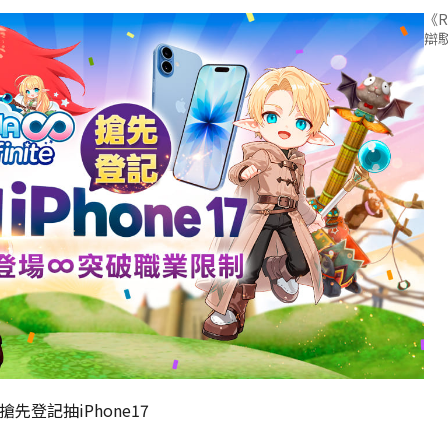
《R
辯
搶先登記抽iPhone17