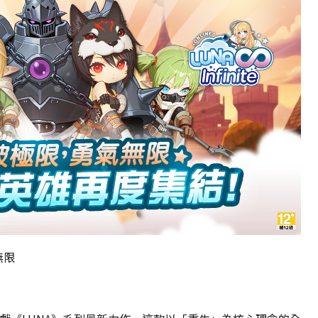
avoid
failure!
無限