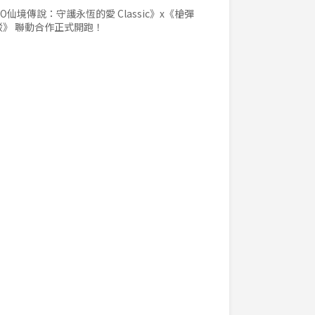
O仙境傳說：守護永恆的愛 Classic》x《槍彈
駁》 聯動合作正式開跑！