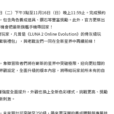
1月4日（二）下午3點至11月16日（日）晚上11:59止。完成預約
，包含角色養成道具、鑽石等豐富獎勵。此外，官方更祭出
就有機會把最新旗艦手機帶回家！
凡曾是《LUNA 2 Online Evolution》的骨灰級玩
套裝禮包」，與老戰友們一同在全新星界中再續前緣！
，象徵冒險者們將在嶄新的星界中突破極限，迎向更壯闊的
界觀設定，全面升級的版本內容，將帶給玩家前所未有的自
資
不僅強度全面提升，外觀也換上全新色彩樣式，挑戰更高、獎勵
料
新刺激。
傳
輸
中…
，未來預計可突破至250級，帶來更深層的養成體驗與專屬技