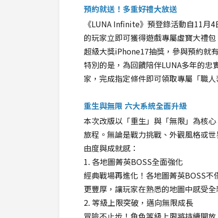
預約就送！多重好禮大放送
《LUNA Infinite》預登錄活動自1
的玩家立即可獲得遊戲專屬虛寶大禮包
超級大獎iPhone17抽獎，參與預約
特別的是，為回饋陪伴LUNA多年的忠實玩家，
家，完成指定條件即可領取專屬「職人
重生與無限 六大系統全面升級
本次改版以「重生」與「無限」為核心
旅程。無論是戰力挑戰、外觀風格或世
由度與成就感：
1. 各地圖菁英BOSS全面強化
經典戰場再進化！各地圖菁英BOSS
更豐厚，讓玩家在熟悉的地圖中感受全
2. 等級上限突破，邁向無限成長
冒險不止步！角色等級上限將持續開放