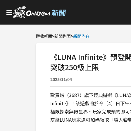
遊戲新聞
>
新聞列表
>
新聞內容
《LUNA Infinite》
突破250級上限
2025/11/04
歐買尬（3687）旗下經典遊戲《LUN
Infinite》！該遊戲將於今（4）
極限探索無限星界。玩家完成預約即可領
灰級LUNA玩家還可加碼領取「職人套