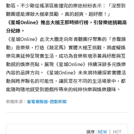
動區，不少剛從搖滾區衝撞完的樂迷紛紛表示：「沒想到
聽團還能爆敲大槌拿獎勵 ，真的超爽、超紓壓！」
《星城Online》推出大槌王即時排行榜，引發樂迷挑戰高
分紀錄。
《星城Online》此次大膽走向年青聽團仔聚集的「赤聲躁
動」音樂祭，打造《敲泥馬》實體大槌王挑戰，將虛擬娛
樂完美延伸至現實生活，成功為音樂祭增添兼具紓壓與互
動感的娛樂亮點，展現《星城Online》持續深耕多元娛樂
內容的品牌方向。《星城Online》未來將持續探索實體活
動與跨界聯名的可能性，讓民眾在不同的生活場景中，都
能隨時隨地感受到遊戲所帶來的純粹快樂與娛樂趣味。
新聞來源：
雷電模擬器-遊戲新聞
排序 :
NEW
｜
HOT