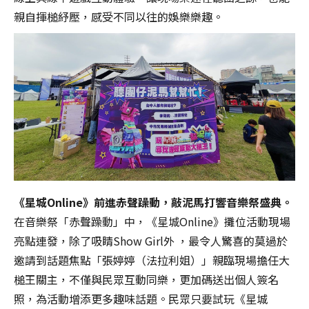
親自揮槌紓壓，感受不同以往的娛樂樂趣。
《星城Online》前進赤聲躁動，敲泥馬打響音樂祭盛典。
在音樂祭「赤聲躁動」中，《星城Online》攤位活動現場
亮點連發，除了吸睛Show Girl外 ，最令人驚喜的莫過於
邀請到話題焦點「張婷婷（法拉利姐）」親臨現場擔任大
槌王關主，不僅與民眾互動同樂，更加碼送出個人簽名
照，為活動增添更多趣味話題。民眾只要試玩《星城