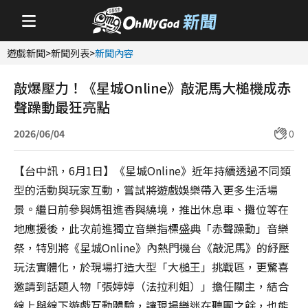
遊戲新聞
>
新聞列表
>
新聞內容
敲爆壓力！《星城Online》敲泥馬大槌機成赤
聲躁動最狂亮點
2026/06/04
0
【台中訊，6月1日】《星城Online》近年持續透過不同類
型的活動與玩家互動，嘗試將遊戲娛樂帶入更多生活場
景。繼日前參與媽祖進香與繞境，推出休息車、攤位等在
地應援後，此次前進獨立音樂指標盛典「赤聲躁動」音樂
祭，特別將《星城Online》內熱門機台《敲泥馬》的紓壓
玩法實體化，於現場打造大型「大槌王」挑戰區，更驚喜
邀請到話題人物「張婷婷（法拉利姐）」擔任關主，結合
線上與線下遊戲互動體驗，讓現場樂迷在聽團之餘，也能