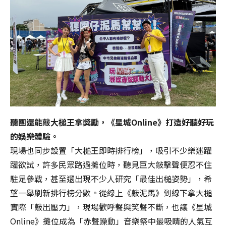
免
失
敗！
Transferring
data…
Please
do
not
close
the
window
聽團還能敲大槌王拿獎勵，《星城Online》打造好聽好玩
to
的娛樂體驗。
avoid
現場也同步設置「大槌王即時排行榜」，吸引不少樂迷躍
failure!
躍欲試，許多民眾路過攤位時，聽見巨大敲擊聲便忍不住
駐足參戰，甚至還出現不少人研究「最佳出槌姿勢」，希
望一舉刷新排行榜分數。從線上《敲泥馬》到線下拿大槌
實際「敲出壓力」，現場歡呼聲與笑聲不斷，也讓《星城
Online》攤位成為「赤聲躁動」音樂祭中最吸睛的人氣互