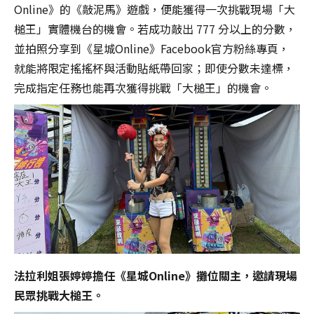
Online》的《敲泥馬》遊戲，便能獲得一次挑戰現場「大
槌王」實體機台的機會。若成功敲出 777 分以上的分數，
並拍照分享到《星城Online》Facebook官方粉絲專頁，
就能將限定搖搖杯與活動貼紙帶回家；即使分數未達標，
完成指定任務也能再次獲得挑戰「大槌王」的機會。
資
料
傳
輸
中…
請
勿
關
閉
視
法拉利姐張婷婷擔任《星城Online》攤位關主，邀請現場
窗，
民眾挑戰大槌王。
以
避