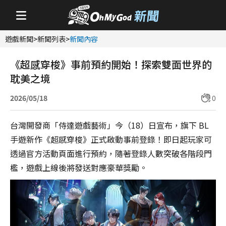
遊戲新聞
>
新聞列表
>
新聞內容
《超感穿梭》事前預約開始！探索雙面世界的
耽美之境
2026/05/18
0
台灣開發商「侍達遊戲藝術」今（18）日宣布，旗下 BL
手遊新作《超感穿梭》正式啟動事前登錄！即日起玩家可
透過官方活動頁面進行預約，隨著登錄人數突破各階段門
檻，遊戲上線後將發送對應豪華獎勵。