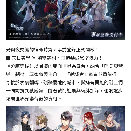
光與夜交織的宿命詩篇，事前登錄正式開啟！
■ 末日美學 × 哨嚮題材，打造禁忌慾望張力！
《超感穿梭》以崩壞的雙面世界為舞台，融合「哨兵與嚮
導」題材，玩家將與主角——「越域者」蘇青並肩前行，
穿梭於表裏翻轉、殘礫覆地的城市，與擁有異能的戰士們
一同對抗異獸威脅。隨著戰鬥進展與羈絆加深，也將逐步
揭開世界異變背後的真相。