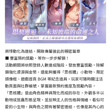
窗，
以
避
免
失
敗！
Transferring
data…
Please
do
將悸動化為連結，開啟專屬彼此的親密篇章
not
■ 豐富預約獎勵，等你一步步解鎖！
close
活動期間將依照登錄人數達成階段，發放豐富獎勵。除解
the
鎖強化資源與金幣，還能夠獲得「思核體」小動物、限定
window
to
頭像框、遊戲首頁 BGM 等紀念道具。玩家可隨時關注活
avoid
動頁面與社群帳號，掌握最新預約進度及獎勵內容。
failure!
「思核體」是由角色精神具現化而成的存在，外觀多半以
動物或昆蟲形態呈現，並反映主人的性格與情緒。看似可
愛的小生物，與角色之間有著緊密連結，也像是其內心的