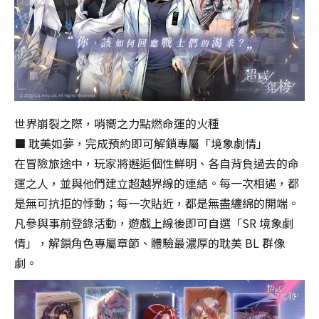
世界崩裂之際，哨嚮之力點燃命運的火種
■ 耽美如夢，完成預約即可解鎖專屬「境象劇情」
在冒險旅途中，玩家將邂逅個性鮮明、各自背負過去的命
資
料
運之人，並與他們建立超越界線的連結。每一次相遇，都
傳
是無可抗拒的悸動；每一次貼近，都是無盡纏綿的開端。
輸
凡參與事前登錄活動，遊戲上線後即可自選「SR 境象劇
中…
情」，解鎖角色專屬章節、體驗最濃厚的耽美 BL 群像
請
勿
劇。
關
閉
視