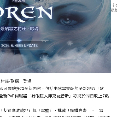
《R
辯
資
料
傳
輸
中…
請
勿
關
村莊-歐瑞」登場
閉
，即可體驗多項全新內容，包括由冰雪支配的全新地區「歐
視
全新PvP伺服器「獨眼巨人庫克羅普斯」亦將於同日晚上7點
窗，
以
避
「艾爾摩激戰地」與「雪壁」，挑戰「鋼鐵高崙」、「雪
免