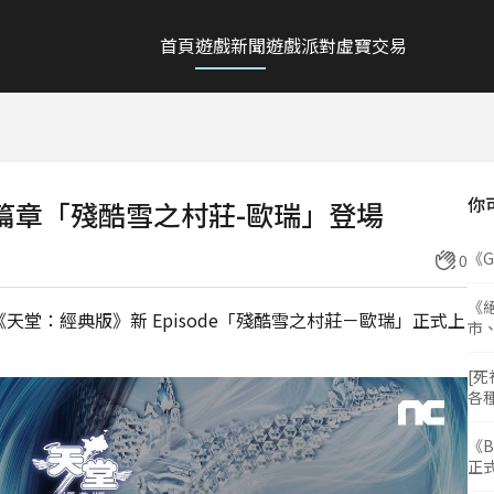
首頁
遊戲新聞
遊戲派對
虛寶交易
你
新篇章「殘酷雪之村莊-歐瑞」登場
《
0
《絕
天堂：經典版》新 Episode「殘酷雪之村莊－歐瑞」正式上
市
[死
各
《B
正