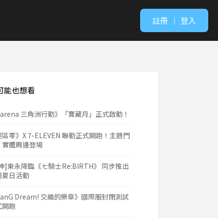
註冊
｜
登入
可能也想看
Garena 三角洲行動》「寶藏月」正式啟動！
區零》X 7-ELEVEN 聯動正式開跑！主題門
、實體周邊登場
神]東永降臨《七騎士Re:BIRTH》 同步推出
種夏日活動
anG Dream! 交織的樂章》國際服封閉測試
式開跑