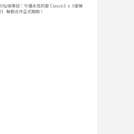
O仙境傳說：守護永恆的愛 Classic》x《槍彈
駁》 聯動合作正式開跑！