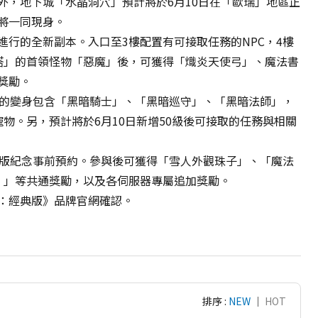
外，地下城「水晶洞穴」預計將於6月10日在「歐瑞」地區正
失
將一同現身。
敗！
Transferring
行的全新副本。入口至3樓配置有可接取任務的NPC，4樓
data…
塔」的首領怪物「惡魔」後，可獲得「熾炎天使弓」、魔法書
Please
獎勵。
do
用的變身包含「黑暗騎士」、「黑暗巡守」、「黑暗法師」，
not
close
物。另，預計將於6月10日新增50級後可接取的任務與相關
the
window
改版紀念事前預約。參與後可獲得「雪人外觀珠子」、「魔法
to
avoid
）」等共通獎勵，以及各伺服器專屬追加獎勵。
failure!
：經典版》品牌官網確認。
排序 :
NEW
｜
HOT