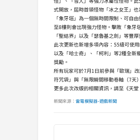
怪」、「雪人」等強力冰屬性怪物。此
式開放，屆時首領怪物「冰之女王」也
「象牙塔」為一個無時間限制、可自由進
至8樓則會出現強力怪物。擊敗「象牙
「聖結界」以及「瑟魯基之劍」等豐厚
此次更新也新增多項內容：55級可使
以及「哈士奇」、「柯利」等2種全新寵
獎勵。
所有玩家可於7月1日前參與「歐瑞」
符咒袋」與「無限瞬間移動卷軸（7天
更多此次改版的相關資訊，請至《天堂
新聞來源：
雷電模擬器-遊戲新聞