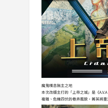
魔鬼嘆息無主之地
本次改版主打的「上帝之城」是《A.V
複雜、危機四伏的巷弄風貌，菁英將重