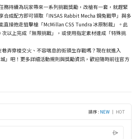
任務持續為玩家帶來一系列挑戰獎勵，改槍有一套，就趕緊
配方即可領取「INSAS Rabbit Mecha 鋼兔戰甲」與多
抱走狙擊槍「McMillan CS5 Tundra 冰原制裁」。此
0 次以上完成「無限挑戰」，或使用指定素材達成「特殊挑
感受在巷弄穿梭交火、不容喘息的街頭生存戰嗎？現在就進入
上帝之城」吧！更多詳細活動規則與獎勵資訊，歡迎隨時前往官方
排序 :
NEW
｜
HOT