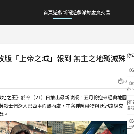
首頁
遊戲新聞
遊戲派對
虛寶交易
你
五月改版「上帝之城」報到 無主之地殲滅殊
《
0
《絕
市
.A 戰地之王》於今（21）日推出最新改版。五月份迎來經典地圖
[死
英戰士們深入巴西里約熱內盧，在各種障礙物與迂迴路線交
各
戰。
《B
正