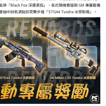
failure!
Black Fox 深邃黑狐」、各式隨機寶箱與 GM 專屬戰備
中帥氣滿點的突擊步槍「STG44 Tundra 冰原制裁」。