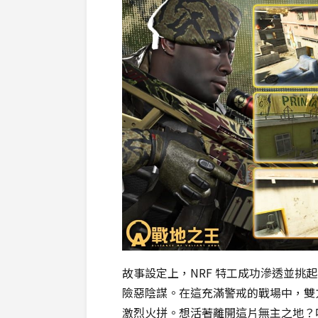
故事設定上，NRF 特工成功滲透並挑
險惡陰謀。在這充滿警戒的戰場中，雙
激烈火拼。想活著離開這片無主之地？