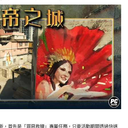
請
勿
關
閉
視
窗，
以
避
免
失
敗！
Transferring
data…
Please
do
not
close
the
window
to
新，首先是「罪惡救贖」專屬任務，只要活動期間透過快速
avoid