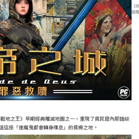
《R
辯
.A 戰地之王》早期經典殲滅地圖之一，重現了貧民窟內那錯綜
溫這座「連魔鬼都會轉身嘆息」的貧瘠之地。