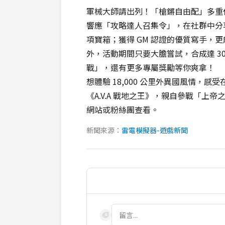
軍械大師請出列！「槍鏘自由配」多重
響應「攻略達人召集令」，在社群中分享合成
項寶箱；獲得 GM 認證的優質寫手，更能直接
外，活動期間只要大膽嘗試，合成達 3
戰」，還有更多專屬獎勵等你爽拿！
想體驗 18,000 公里外異國風情，
《A.V.A 戰地之王》，親自參戰「
網站或粉絲團查看。
新聞來源：
雷電模擬器-遊戲新聞