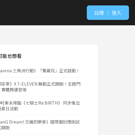
註冊
｜
登入
可能也想看
Garena 三角洲行動》「寶藏月」正式啟動！
區零》X 7-ELEVEN 聯動正式開跑！主題門
、實體周邊登場
神]東永降臨《七騎士Re:BIRTH》 同步推出
種夏日活動
anG Dream! 交織的樂章》國際服封閉測試
式開跑