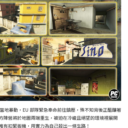
資
料
起當地暴動，EU 部隊緊急奉命前往鎮壓，殊不知背後正醞釀著
傳
輸
方陣營將於地圖兩端重生，被迫在冷峻且絕望的環境裡展開
中…
唯有扣緊扳機，用實力為自己殺出一條生路！