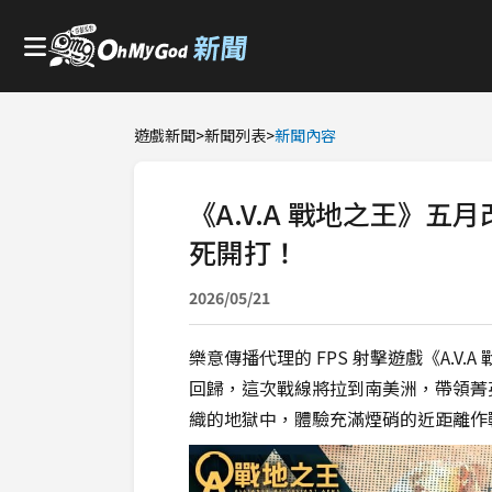
遊戲新聞
>
新聞列表
>
新聞內容
《A.V.A 戰地之王》
死開打！
2026/05/21
樂意傳播代理的 FPS 射擊遊戲《A.V
回歸，這次戰線將拉到南美洲，帶領菁
織的地獄中，體驗充滿煙硝的近距離作