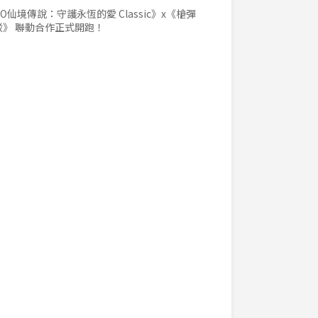
O仙境傳說：守護永恆的愛 Classic》x《槍彈
駁》 聯動合作正式開跑！