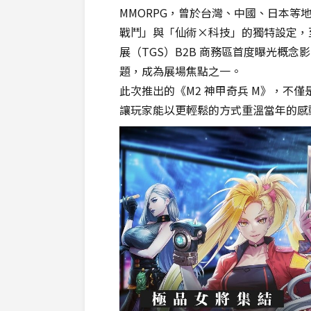
MMORPG，曾於台灣、中國、日本
戰鬥」與「仙術×科技」的獨特設定，
展（TGS）B2B 商務區首度曝光概念
題，成為展場焦點之一。
此次推出的《M2 神甲奇兵 M》，不
讓玩家能以更輕鬆的方式重溫當年的感