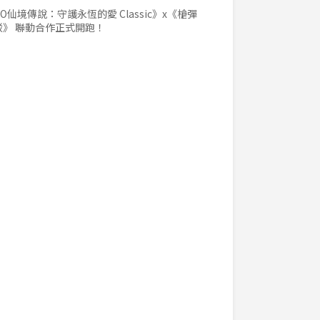
O仙境傳說：守護永恆的愛 Classic》x《槍彈
駁》 聯動合作正式開跑！