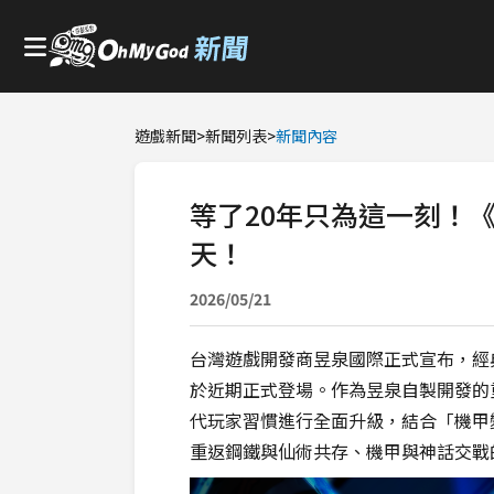
遊戲新聞
>
新聞列表
>
新聞內容
等了20年只為這一刻！
天！
2026/05/21
台灣遊戲開發商昱泉國際正式宣布，經典I
於近期正式登場。作為昱泉自製開發的
代玩家習慣進行全面升級，結合「機甲
重返鋼鐵與仙術共存、機甲與神話交戰