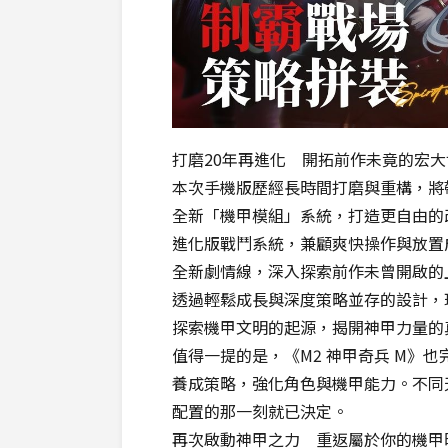
打磨20年再進化 開拓前作未竟的宏大
本次手機版歷經長時間打磨與重構，將
全新「機甲模組」系統，打造更自由的
進化版戰鬥系統，兼顧爽快操作與放置
全新劇情線，深入探索前作未曾開啟的
透過輕鬆成長與深度策略並存的設計，
探索機甲文明的起源，揭開神甲力量的
值得一提的是，《M2 神甲奇兵 M》
養成策略，強化角色與機甲能力。不同
配置的那一刻就已決定。
再次啟動神甲之力 重返屬於你的機甲