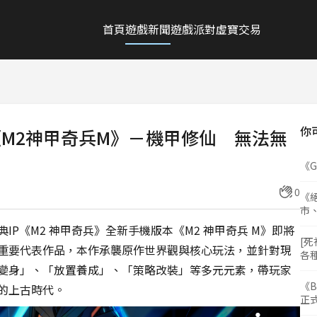
首頁
遊戲新聞
遊戲派對
虛寶交易
你
《M2神甲奇兵M》－機甲修仙 無法無
《
0
《絕
市
P《M2 神甲奇兵》全新手機版本《M2 神甲奇兵 M》即將
[死
重要代表作品，本作承襲原作世界觀與核心玩法，並針對現
各
變身」、「放置養成」、「策略改裝」等多元元素，帶玩家
《B
的上古時代。
正