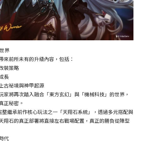
do
not
close
the
window
to
avoid
世界
failure!
帶來前所未有的升級內容，包括：
改裝策略
成長
上古祕境與神甲起源
玩家將再次踏入融合「東方玄幻」與「機械科技」的世界，
真正秘密。
也完整繼承前作核心玩法之一「天翔石系統」，透過多元搭配與
天翔石的真正部署將直接左右戰場配置，真正的勝負從陣型
時代