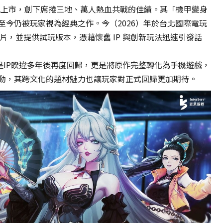
等地上市，創下席捲三地、萬人熱血共戰的佳績。其「機甲變身
至今仍被玩家視為經典之作。今（2026）年於台北國際電玩
資
料
影片，並提供試玩版本，憑藉懷舊 IP 與創新玩法迅速引發話
傳
輸
僅是IP睽違多年後再度回歸，更是將原作完整轉化為手機遊戲，
中…
請
動，其跨文化的題材魅力也讓玩家對正式回歸更加期待。
勿
關
閉
視
窗，
以
避
免
失
敗！
Transferring
data…
Please