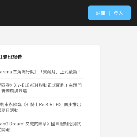
註冊
｜
登入
可能也想看
Garena 三角洲行動》「寶藏月」正式啟動！
區零》X 7-ELEVEN 聯動正式開跑！主題門
、實體周邊登場
神]東永降臨《七騎士Re:BIRTH》 同步推出
種夏日活動
anG Dream! 交織的樂章》國際服封閉測試
式開跑