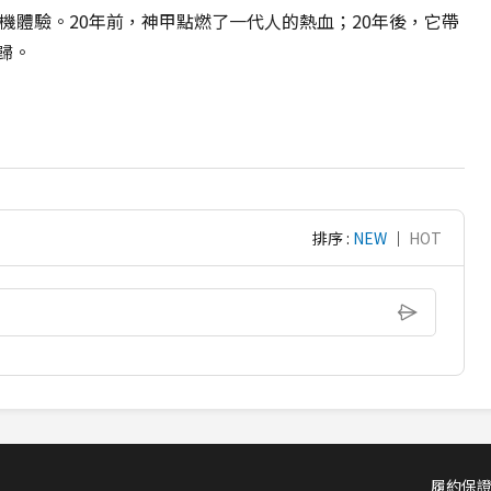
機體驗。20年前，神甲點燃了一代人的熱血；20年後，它帶
歸。
排序 :
NEW
｜
HOT
履約保