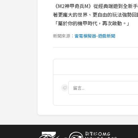
《M2神甲奇兵M》從經典端遊到全新手
著更龐大的世界、更自由的玩法強勢回
「屬於你的機甲時代，再次啟動。」
新聞來源：
雷電模擬器-遊戲新聞