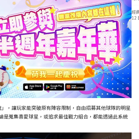
經
12
系統」，讓玩家能突破原有陣容限制，自由招募其他球隊的明星
論是蒐集喜愛球星，或追求最佳戰力組合，都能透過此系統