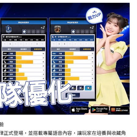
驗
律正式登場，並搭載專屬語音內容，讓玩家在培養與收藏角