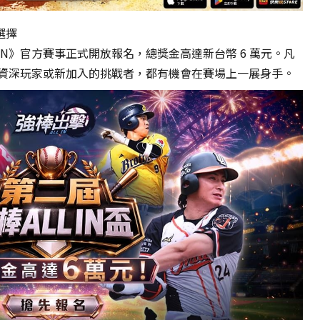
選擇
IN》官方賽事正式開放報名，總獎金高達新台幣 6 萬元。凡
資深玩家或新加入的挑戰者，都有機會在賽場上一展身手。