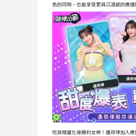
色的同時，也能享受更具沉浸感的應援
吃貨精靈化身勝利女神！邊荷律加入應