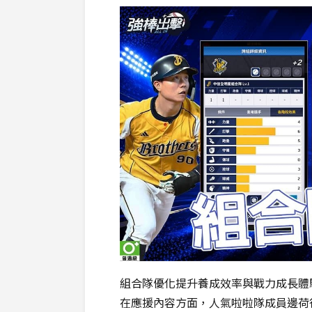
組合隊優化提升養成效率與戰力成長體
在應援內容方面，人氣啦啦隊成員邊荷