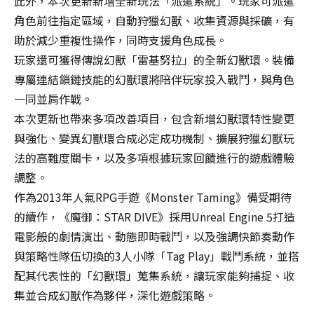
此外，本次更新新增全新玩法「派遣系統」。玩家可派遣
窗，
角色前往指定區域，自動狩獵幻獸、收集資源與採礦，有
以
助於減少重複性操作，同時支援角色成長。
避
免
玩家還可獲得傳說幻獸「雷基努拉」的全新幻獸環。裝備
失
專屬連結鎖鏈技能的幻獸環將陪伴玩家投入戰鬥，與角色
敗！
一同並肩作戰。
Transferring
data…
本次更新也帶來多項改善項目，包含新增幻獸環特性變更
Please
與強化、變異幻獸環合成必定成功機制、擴展狩獵幻獸玩
do
法的高難度關卡，以及多項根據玩家回饋進行的遊戲體驗
not
調整。
close
the
作為2013年人氣RPG手遊《Monster Taming》備受期待
window
的續作，《魔御：STAR DIVE》採用Unreal Engine 5打造
to
電影般的劇情演出、動態即時戰鬥，以及強調快節奏動作
avoid
與策略性隊伍切換的3人小隊「Tag Play」戰鬥系統，並搭
failure!
配其代表性的「幻獸環」蒐集系統，讓玩家能夠捕捉、收
集並合成幻獸作為夥伴，深化遊戲策略。