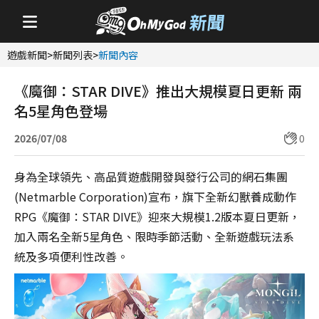
遊戲新聞
>
新聞列表
>
新聞內容
《魔御：STAR DIVE》推出大規模夏日更新 兩
名5星角色登場
2026/07/08
0
身為全球領先、高品質遊戲開發與發行公司的網石集團
(Netmarble Corporation)宣布，旗下全新幻獸養成動作
RPG《魔御：STAR DIVE》迎來大規模1.2版本夏日更新，
加入兩名全新5星角色、限時季節活動、全新遊戲玩法系
統及多項便利性改善。